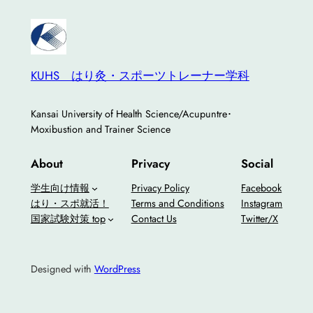
KUHS はり灸・スポーツトレーナー学科
Kansai University of Health Science/Acupuntre･
Moxibustion and Trainer Science
About
Privacy
Social
学生向け情報
Privacy Policy
Facebook
はり・スポ就活！
Terms and Conditions
Instagram
国家試験対策 top
Contact Us
Twitter/X
Designed with
WordPress