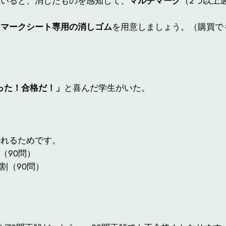
ていると、消したものを感知して、
マルチマーク
（
2つ以上
、
マークシート専用の消しゴム
を用意しましょう。（購買で
。
だった！合格だ！」
と喜んだ学生がいた。
かれるためです。
（90問）
6割（90問）