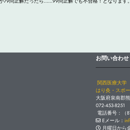
が79問正解だったら……99問正解でも不合格！となります
お問い合わせ
関西医療大学
はり灸・スポ
大阪府泉南郡熊取
072-453-8251
電話番号：（877
Eメール：
in
月曜日から金