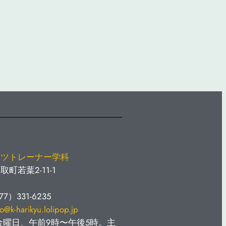
。
ーツトレーナー学科
町若葉2-11-1
）331-6235
fo@k-harikyu.lolipop.jp
曜日、午前9時〜午後5時。
主