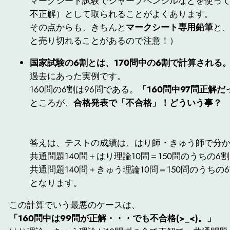
マークシート試験でシャープペンシルなどを使っ
不正解
）として取られることがよくあります。
その点からも、きちんと
マークシート専用鉛筆
と
と売り切れることがあるので注意！）
国家試験の6割とは、170問中の6割で計算される
過去にあった実例です。
160問の6割は96問である。
「160問中97問正解
ところが、
合格発表で「不合格」！
どういう事？
答えは、テストの成績は、はり師・きゅう師で分
共通問題140問＋はり理論10問＝150問のうちの6割
共通問題140問＋きゅう理論10問＝150問のうちの
となります。
この計算でいう最悪のケースは、
「160問中は99問が正解・・・でも不合格(>_<)。」