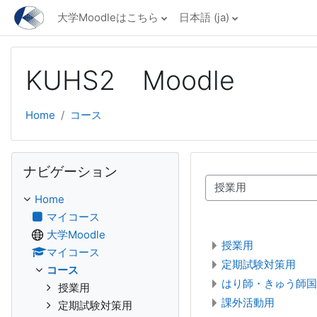
メインコンテンツへスキップする
大学Moodleはこちら
日本語 ‎(ja)‎
KUHS2 Moodle
Home
コース
ナビゲーション をスキップする
ナビゲーション
コースカテゴリ
Home
マイコース
大学Moodle
授業用
マイコース
定期試験対策用
コース
はり師・きゅう師国
授業用
課外活動用
定期試験対策用