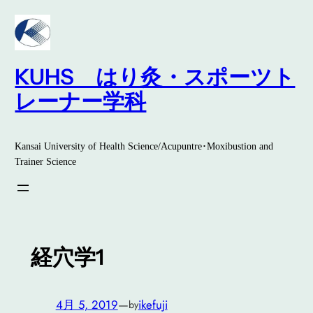
内
容
を
ス
KUHS はり灸・スポーツト
キ
レーナー学科
ッ
プ
Kansai University of Health Science/Acupuntre･Moxibustion and
Trainer Science
経穴学1
4月 5, 2019
—
ikefuji
by