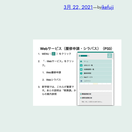
3月 22, 2021
—
ikefuji
by