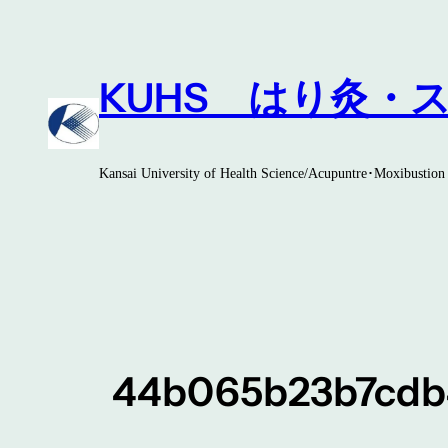
内
容
を
KUHS はり灸・
ス
キ
ッ
プ
Kansai University of Health Science/Acupuntre･Moxibustion 
44b065b23b7cdb4