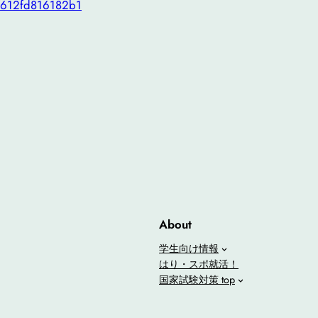
612fd816182b1
About
学生向け情報
はり・スポ就活！
国家試験対策 top