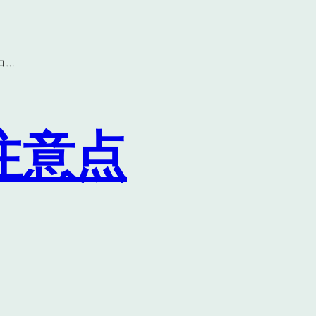
コ…
注意点