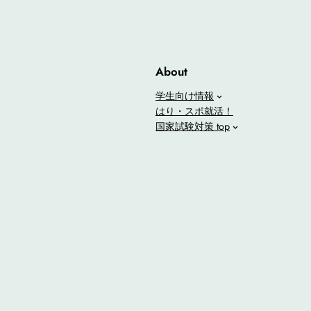
About
学生向け情報
はり・スポ就活！
国家試験対策 top