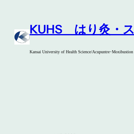
内
容
を
KUHS はり灸・
ス
キ
ッ
プ
Kansai University of Health Science/Acupuntre･Moxibustion 