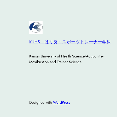
KUHS はり灸・スポーツトレーナー学科
Kansai University of Health Science/Acupuntre･
Moxibustion and Trainer Science
Designed with
WordPress